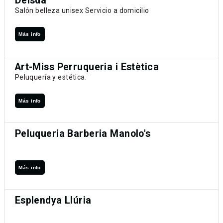
Deisda
Salón belleza unisex Servicio a domicilio
Más info
Art-Miss Perruqueria i Estètica
Peluquería y estética.
Más info
Peluqueria Barberia Manolo's
Más info
Esplendya Llúria