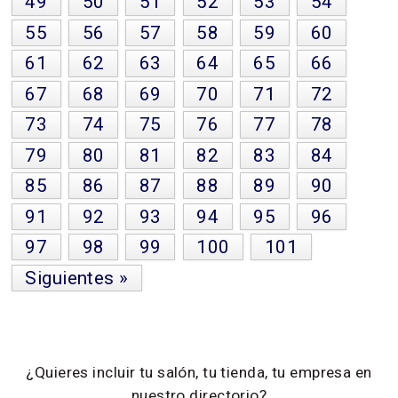
49
50
51
52
53
54
55
56
57
58
59
60
61
62
63
64
65
66
67
68
69
70
71
72
73
74
75
76
77
78
79
80
81
82
83
84
85
86
87
88
89
90
91
92
93
94
95
96
97
98
99
100
101
Siguientes »
¿Quieres incluir tu salón, tu tienda, tu empresa en
nuestro directorio?