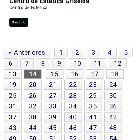
Centro de Estética Griselda
Centro de Estética
Más info
« Anteriores
1
2
3
4
5
6
7
8
9
10
11
12
13
14
15
16
17
18
19
20
21
22
23
24
25
26
27
28
29
30
31
32
33
34
35
36
37
38
39
40
41
42
43
44
45
46
47
48
49
50
51
52
53
54