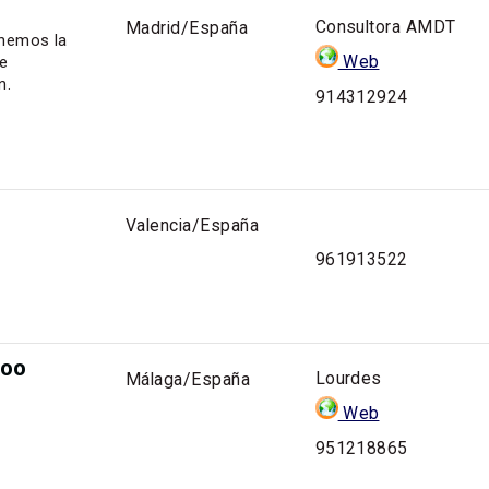
Consultora AMDT
Madrid/España
enemos la
Web
de
n.
914312924
Valencia/España
961913522
too
Lourdes
Málaga/España
Web
951218865