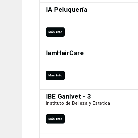
IA Peluquería
Más info
IamHairCare
Más info
IBE Ganivet - 3
Instituto de Belleza y Estética
Más info