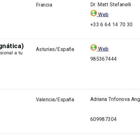
Dr. Matt Stefanelli
Francia
Web
+33 6 64 14 70 30
gnática)
Web
Asturias/España
sional a tu
985367444
Adriana Trifonova An
Valencia/España
609987304