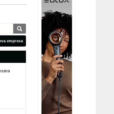
eva empresa
esana