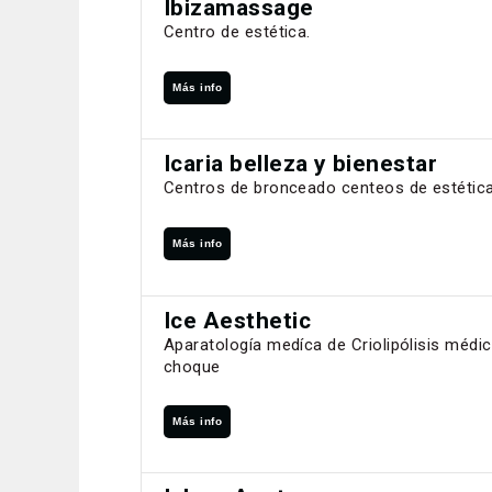
Ibizamassage
Centro de estética.
Más info
Icaria belleza y bienestar
Centros de bronceado centeos de estétic
Más info
Ice Aesthetic
Aparatología medíca de Criolipólisis médi
choque
Más info