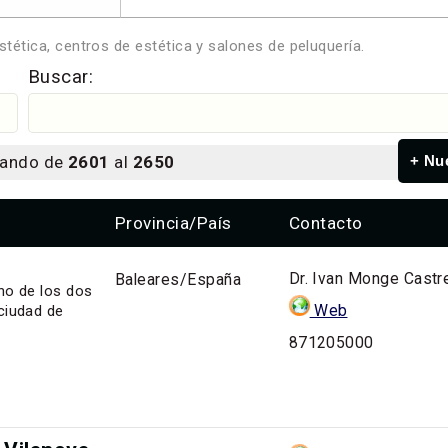
estética, centros de estética y salones de peluquería.
Buscar:
rando de
2601
al
2650
+ Nu
Provincia/País
Contacto
Dr. Ivan Monge Castr
Baleares/España
uno de los dos
Web
ciudad de
871205000