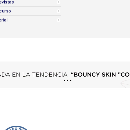
evistas
curso
orial