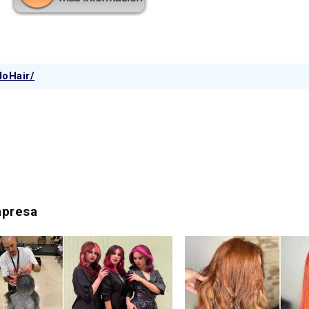
doHair/
mpresa