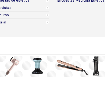
estas de estética
Encuestas Medicina Estética
evistas
curso
orial