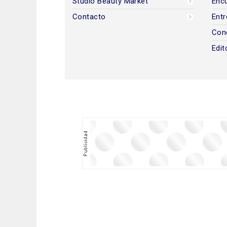
Studio Beauty Market
Encu
Contacto
Entr
Con
Edit