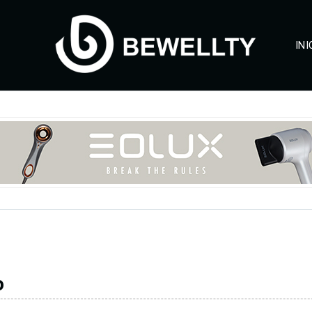
INI
o