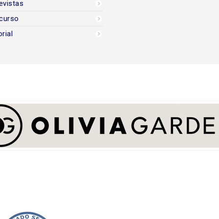
evistas
curso
orial