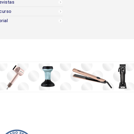
evistas
curso
orial