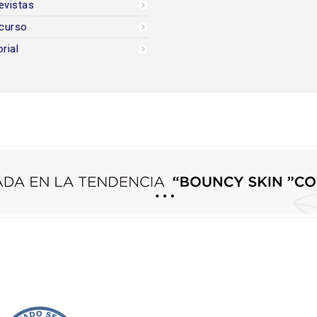
evistas
curso
orial