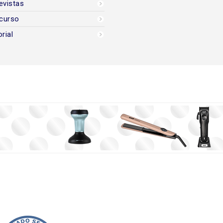
evistas
curso
orial