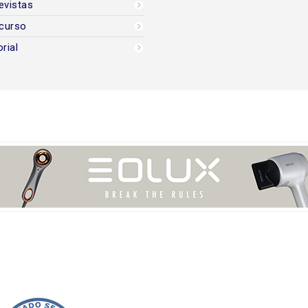
evistas
curso
orial