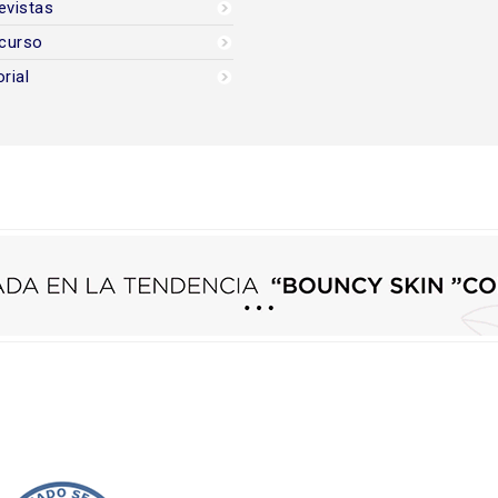
evistas
curso
orial