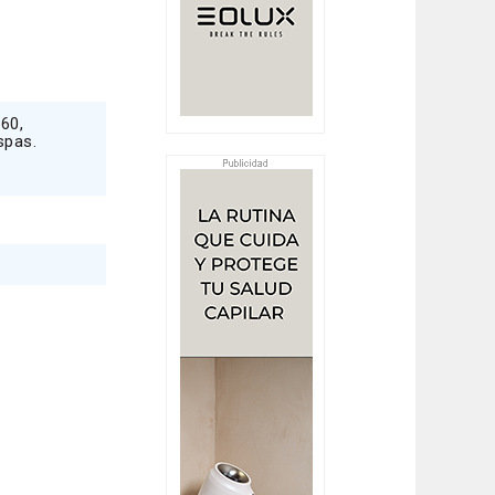
60,
spas.