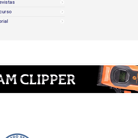
evistas
curso
orial