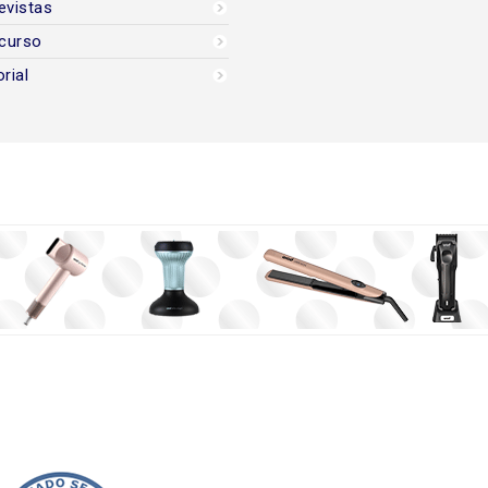
evistas
curso
orial