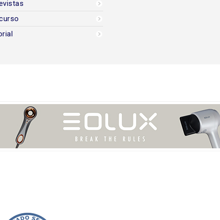
evistas
curso
orial