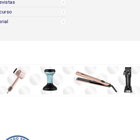
evistas
curso
orial