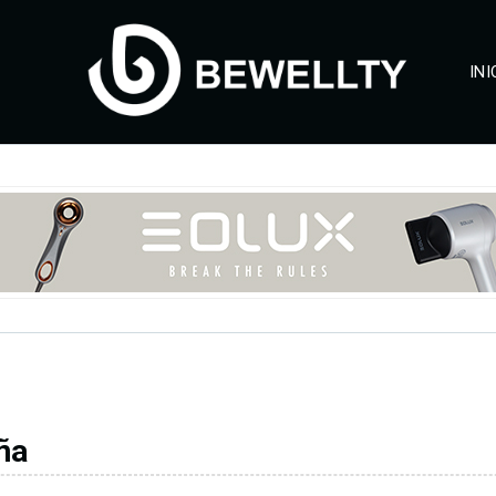
INI
ña