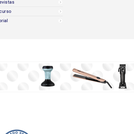
evistas
curso
orial