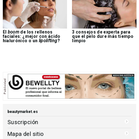
El
boom
de los rellenos
3 consejos de experta para
faciales: ¿mejor con ácido
que el pelo dure más tiempo
hialurónico o un
lipolifting
?
limpio
beautymarket.es
Suscripción
Mapa del sitio