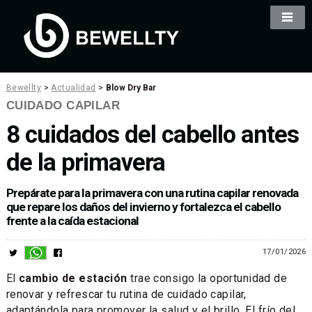
Bewellty
>
Actualidad
>
Blow Dry Bar
CUIDADO CAPILAR
8 cuidados del cabello antes
de la primavera
Prepárate para la primavera con una rutina capilar renovada
que repare los daños del invierno y fortalezca el cabello
frente a la caída estacional
17/01/2026
El
cambio de estación
trae consigo la oportunidad de
renovar y refrescar tu rutina de cuidado capilar,
adaptándola para promover la salud y el brillo. El frío del