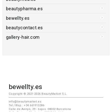
beautypharma.es
bewellty.es
beautycontact.es
gallery-hair.com
bewellty.es
Copyright © 2021-2026 BeautyMarket S.L.
info@beautymarket.es
Tel./Wsp.: +34 661913286
Calle de Avinyó, 29 - bajos. 08002 Barcelona