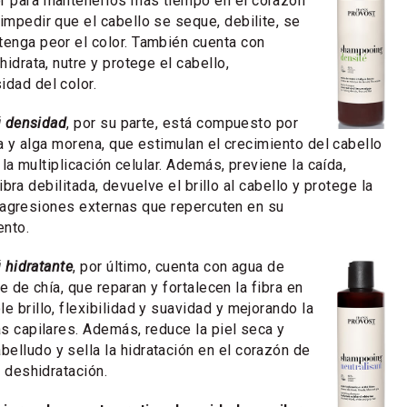
or para mantenerlos más tiempo en el corazón
impedir que el cabello se seque, debilite, se
tenga peor el color. También cuenta con
hidrata, nutre y protege el cabello,
idad del color.
 densidad
, por su parte, está compuesto por
a y alga morena, que estimulan el crecimiento del cabello
la multiplicación celular. Además, previene la caída,
fibra debilitada, devuelve el brillo al cabello y protege la
s agresiones externas que repercuten en su
nto.
hidratante
, por último, cuenta con agua de
e de chía, que reparan y fortalecen la fibra en
e brillo, flexibilidad y suavidad y mejorando la
as capilares. Además, reduce la piel seca y
elludo y sella la hidratación en el corazón de
a deshidratación.