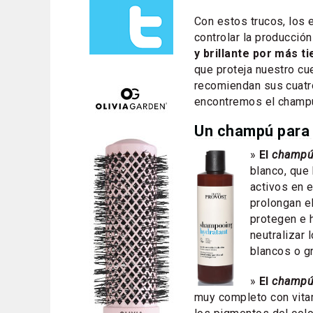
Con estos trucos, los
controlar la producció
y brillante por más t
que proteja nuestro cu
recomiendan sus cuatr
encontremos el champú 
Un champú para 
»
El
champú 
blanco, que 
activos en e
prolongan el
protegen e 
neutralizar 
blancos o g
»
El
champú 
muy completo con vitam