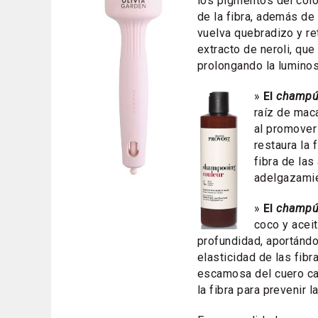
los pigmentos del col
de la fibra, además de 
vuelva quebradizo y re
extracto de neroli, que 
prolongando la luminos
»
El
champú
raíz de mac
al promover 
restaura la 
fibra de la
adelgazamie
»
El
champú 
coco y aceit
profundidad, aportándol
elasticidad de las fibr
escamosa del cuero cab
la fibra para prevenir l