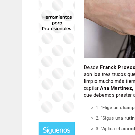
Desde
Franck Provo
son los tres trucos qu
limpio mucho más tiemp
capilar
Ana Martínez,
que debemos prestar a
1. "Elige un c
hamp
2. "Sigue una
ruti
3. "Aplica el
acond