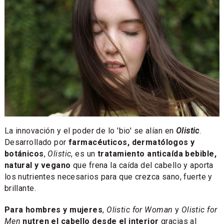
La innovación y el poder de lo 'bio' se alían en
Olistic
.
Desarrollado por
farmacéuticos, dermatólogos y
botánicos
,
Olistic
, es un
tratamiento anticaída bebible,
natural y vegano
que frena la caída del cabello y aporta
los nutrientes necesarios para que crezca sano, fuerte y
brillante.
Para hombres y mujeres
,
Olistic for Woman
y
Olistic for
Men
nutren el cabello desde el interior
gracias al