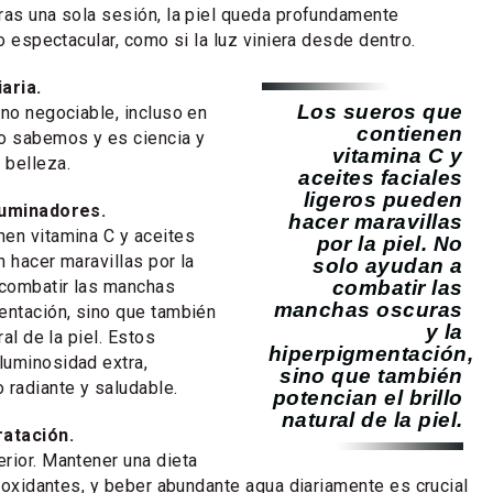
ras una sola sesión, la piel queda profundamente
lo espectacular, como si la luz viniera desde dentro.
aria.
Los sueros que
 no negociable, incluso en
contienen
lo sabemos y es ciencia y
vitamina C y
 belleza.
aceites faciales
ligeros pueden
luminadores.
hacer maravillas
en vitamina C y aceites
por la piel. No
 hacer maravillas por la
solo ayudan a
 combatir las manchas
combatir las
manchas oscuras
entación, sino que también
y la
ral de la piel. Estos
hiperpigmentación,
luminosidad extra,
sino que también
 radiante y saludable.
potencian el brillo
natural de la piel.
ratación.
rior. Mantener una dieta
tioxidantes, y beber abundante agua diariamente es crucial