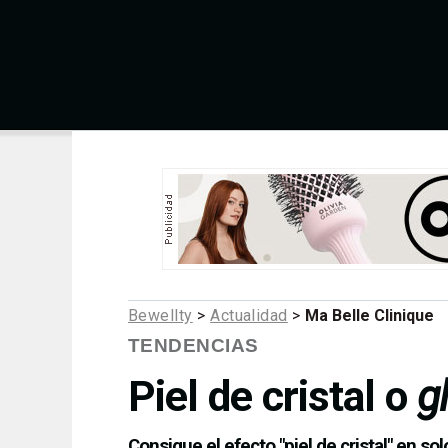
Bewellty
>
Actualidad
>
Ma Belle Clinique
TENDENCIAS
Piel de cristal o
g
Consigue el efecto "piel de cristal" en s