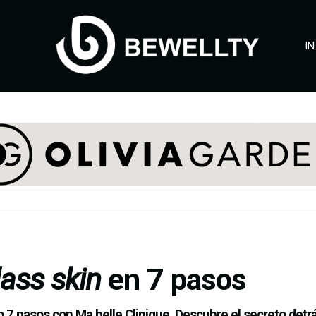
IN
lass skin
en 7 pasos
olo 7 pasos con Ma belle Clinique. Descubre el secreto detr