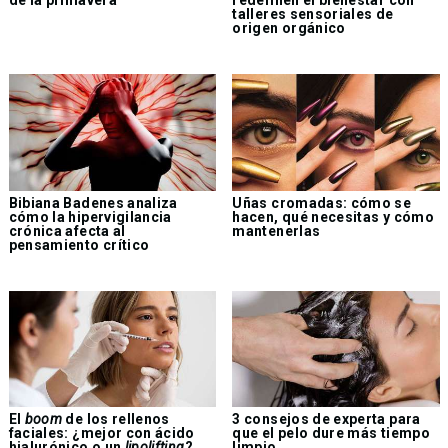
de la primavera
redefinen el bienestar con
talleres sensoriales de
origen orgánico
Bibiana Badenes analiza
Uñas cromadas: cómo se
cómo la hipervigilancia
hacen, qué necesitas y cómo
crónica afecta al
mantenerlas
pensamiento crítico
El
boom
de los rellenos
3 consejos de experta para
faciales: ¿mejor con ácido
que el pelo dure más tiempo
hialurónico o un
lipolifting
?
limpio