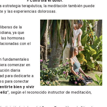
» Controla el dolor.
a estrategia terapéutica, la meditación también puede
te y las experiencias dolorosas.
liberas de la
tidiana, ya que
e las hormonas
elacionadas con el
on fundamentales
uiera comenzar en
ución diaria
dad para dedicarte a
ces para conectar
ntirte bien y vivir
eliz
”, según el reconocido instructor de meditación,