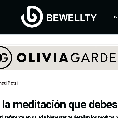
IN
cti Petri
 la meditación que debes
i, referente en salud y bienestar, te detallan los motivos