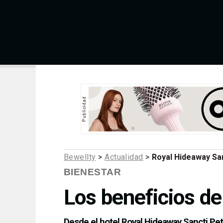
Bewellty
>
Actualidad
>
Royal Hideaway San
BIENESTAR
Los beneficios de
Desde el hotel Royal Hideaway Sancti Petr