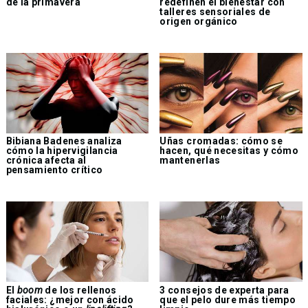
de la primavera
redefinen el bienestar con
talleres sensoriales de
origen orgánico
Bibiana Badenes analiza
Uñas cromadas: cómo se
cómo la hipervigilancia
hacen, qué necesitas y cómo
crónica afecta al
mantenerlas
pensamiento crítico
El
boom
de los rellenos
3 consejos de experta para
faciales: ¿mejor con ácido
que el pelo dure más tiempo